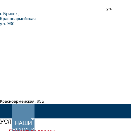
ул.
г. Брянск,
Красноармейская
ул. 93б
Красноармейская, 93Б
УСЛУГИ
НАШИ
О
ПРЕИМУЩЕСТВА
ПОЛЕЗНОЕ
ОТЗ
УСЛУГИ
НАС